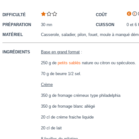
DIFFICULTÉ
COÛT
PRÉPARATION
30 mn
CUISSON
0 et 6 
MATÉRIEL
Casserole, saladier, pilon, fouet, moule à manqué démo
INGRÉDIENTS
Base en grand format
:
250 g de
petits sablés
nature ou citron ou spéculoos.
70 g de beurre 1/2 sel.
Crème
350 g de fromage crémeux type philadelphia
350 g de fromage blanc allégé
20 cl de crème fraiche liquide
20 cl de lait
8 feuilles de gélatine