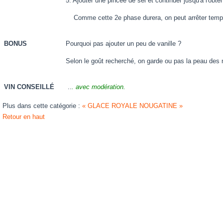
5. Ajouter une pincée de sel et continuer jusqu'à l'obten
Comme cette 2e phase durera, on peut arrêter temporai
BONUS
Pourquoi pas ajouter un peu de vanille ?
Selon le goût recherché, on garde ou pas la peau des 
VIN CONSEILLÉ
..
. avec modération.
Plus dans cette catégorie :
« GLACE ROYALE
NOUGATINE »
Retour en haut