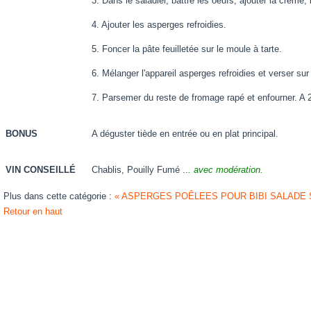
3. Dans le saladier, battre les oeufs, ajouter la crème
4. Ajouter les asperges refroidies.
5. Foncer la pâte feuilletée sur le moule à tarte.
6. Mélanger l'appareil asperges refroidies et verser sur 
7. Parsemer du reste de fromage rapé et enfourner. A 
BONUS
A déguster tiède en entrée ou en plat principal.
VIN CONSEILLÉ
Chablis, Pouilly Fumé ..
. avec modération.
Plus dans cette catégorie :
« ASPERGES POÊLEES POUR BIBI
SALADE 
Retour en haut